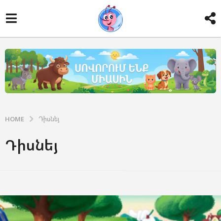
HOME
Դիսնեյ
Դիսնեյ