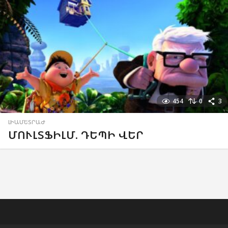
454
0
3
ԼԻԱՄԵՏՐԱԺ
ՄՈՒԼՏՖԻԼՄ. ԴԵՊԻ ՎԵՐ