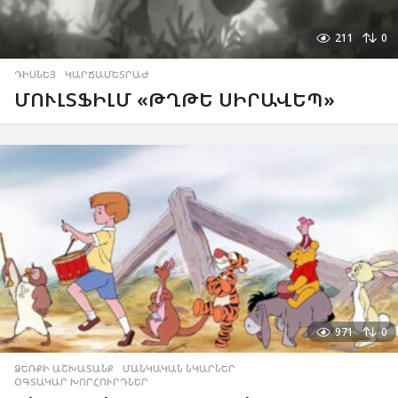
211
0
ԴԻՍՆԵՅ
,
ԿԱՐՃԱՄԵՏՐԱԺ
ՄՈՒԼՏՖԻԼՄ «ԹՂԹԵ ՍԻՐԱՎԵՊ»
971
0
ՁԵՌՔԻ ԱՇԽԱՏԱՆՔ
,
ՄԱՆԿԱԿԱՆ ՆԿԱՐՆԵՐ
,
ՕԳՏԱԿԱՐ ԽՈՐՀՈՒՐԴՆԵՐ