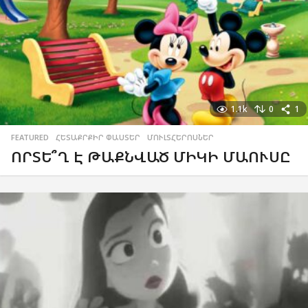
1.1k
0
1
FEATURED
,
ՀԵՏԱՔՐՔԻՐ ՓԱՍՏԵՐ
,
ՄՈՒԼՏՀԵՐՈՍՆԵՐ
ՈՐՏԵ՞Ղ Է ԹԱՔՆՎԱԾ ՄԻԿԻ ՄԱՈՒՍԸ