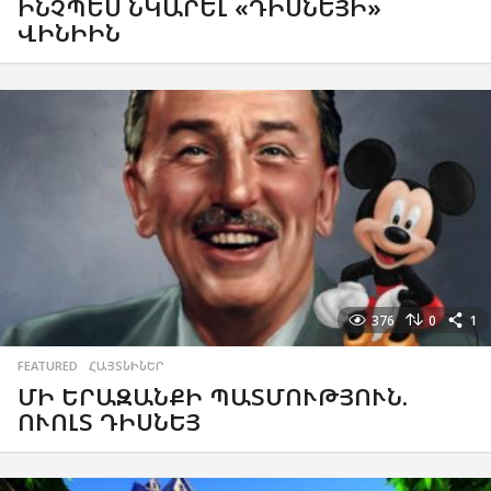
ԻՆՉՊԵՍ ՆԿԱՐԵԼ «ԴԻՍՆԵՅԻ»
ՎԻՆԻԻՆ
376
0
1
FEATURED
,
ՀԱՅՏՆԻՆԵՐ
ՄԻ ԵՐԱԶԱՆՔԻ ՊԱՏՄՈՒԹՅՈՒՆ.
ՈՒՈԼՏ ԴԻՍՆԵՅ