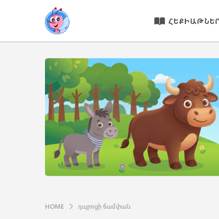
ՀԵՔԻԱԹՆԵ
HOME
դպրոցի ճամփան