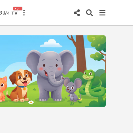
HOT
ԾԱԿ TV