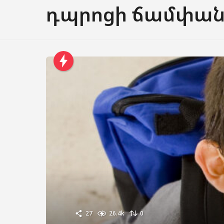
դպրոցի ճամփա
27
26.4k
0