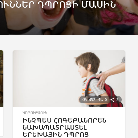
ՒՆՆԵՐ ԴՊՐՈՑԻ ՄԱՍԻՆ
452
0
3
ԿՐԹՈՒԹՅՈՒՆ
ԻՆՉՊԵՍ ՀՈԳԵԲԱՆՈՐԵՆ
ՆԱԽԱՊԱՏՐԱՍՏԵԼ
ԵՐԵԽԱՅԻՆ ԴՊՐՈՑ