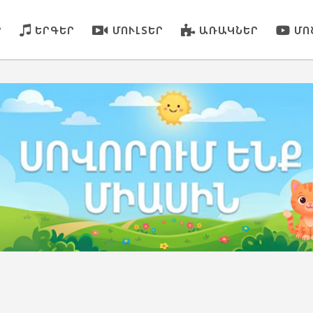
Ր
ԵՐԳԵՐ
ՄՈՒԼՏԵՐ
ԱՌԱԿՆԵՐ
ՄՈ