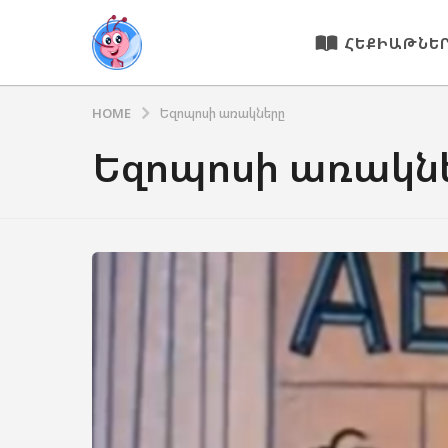
ՀԵՔԻԱԹՆԵ
HOME
Եզոպոսի առակները
Եզոպոսի առակն