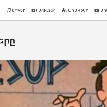
Ր
ԵՐԳԵՐ
ՄՈՒԼՏԵՐ
ԱՌԱԿՆԵՐ
ՄՈ
երը