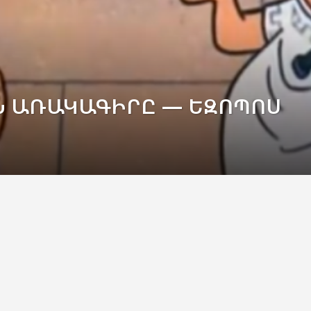
Ն ԱՌԱԿԱԳԻՐԸ — ԵԶՈՊՈՍ