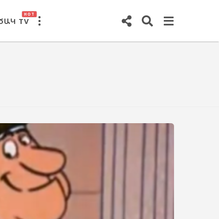
HOT
ԾԱԿ TV