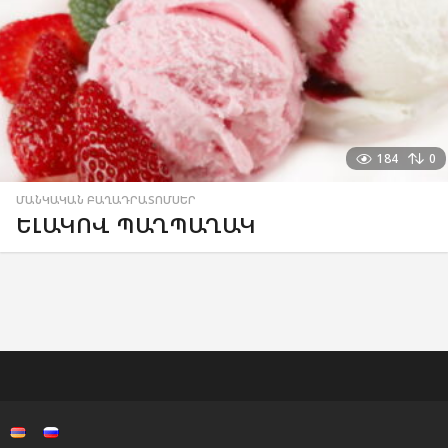
184
0
ՄԱՆԿԱԿԱՆ ԲԱՂԱԴՐԱՏՈՄՍԵՐ
ԵԼԱԿՈՎ ՊԱՂՊԱՂԱԿ