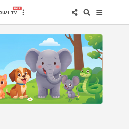
HOT
ԾԱԿ TV