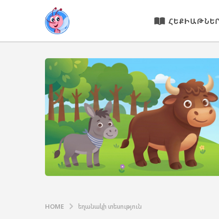
ՀԵՔԻԱԹՆԵ
HOME
եղանակի տեսություն