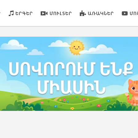
Ր
ԵՐԳԵՐ
ՄՈՒԼՏԵՐ
ԱՌԱԿՆԵՐ
ՄՈ