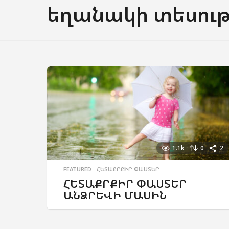
եղանակի տեսութ
1.1k
0
2
FEATURED
,
ՀԵՏԱՔՐՔԻՐ ՓԱՍՏԵՐ
ՀԵՏԱՔՐՔԻՐ ՓԱՍՏԵՐ
ԱՆՁՐԵՎԻ ՄԱՍԻՆ