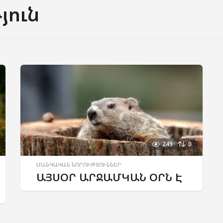
յուն
249
0
ՄԱՆԿԱԿԱՆ ՆՈՐՈՒԹՅՈՒՆՆԵՐ
ԱՅՍՕՐ ԱՐՋԱՄԿԱՆ ՕՐՆ Է