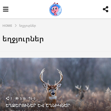
HOME
եղջյուրներ
եղջյուրներ
1
5.9k
0
ԵՂՋԵՐՈՒՆԵՐ ԵՎ ԵՂՆԻԿՆԵՐ