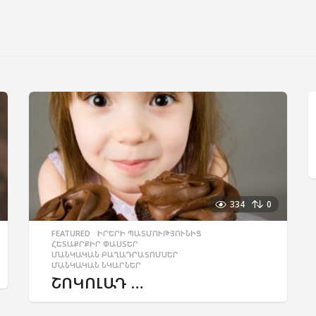
334
0
FEATURED
,
ԻՐԵՐԻ ՊԱՏՄՈՒԹՅՈՒՆԻՑ
,
ՀԵՏԱՔՐՔԻՐ ՓԱՍՏԵՐ
,
ՄԱՆԿԱԿԱՆ ԲԱՂԱԴՐԱՏՈՄՍԵՐ
,
ՄԱՆԿԱԿԱՆ ՆԿԱՐՆԵՐ
ՇՈԿՈԼԱԴ …