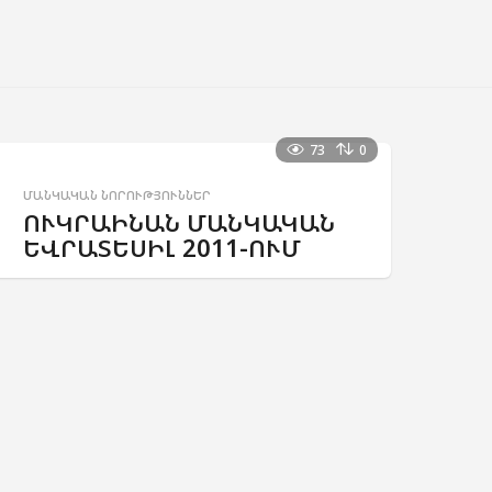
73
0
ՄԱՆԿԱԿԱՆ ՆՈՐՈՒԹՅՈՒՆՆԵՐ
ՈՒԿՐԱԻՆԱՆ ՄԱՆԿԱԿԱՆ
ԵՎՐԱՏԵՍԻԼ 2011-ՈՒՄ