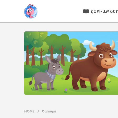
ՀԵՔԻԱԹՆԵ
HOME
Եվրոպա