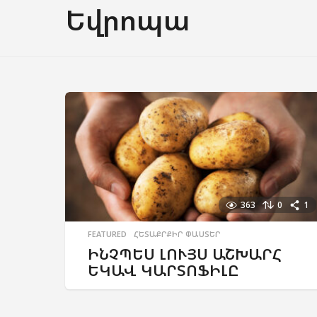
Եվրոպա
363
0
1
FEATURED
,
ՀԵՏԱՔՐՔԻՐ ՓԱՍՏԵՐ
ԻՆՉՊԵՍ ԼՈՒՅՍ ԱՇԽԱՐՀ
ԵԿԱՎ ԿԱՐՏՈՖԻԼԸ