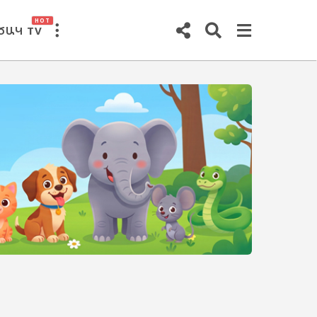
HOT
ԾԱԿ TV