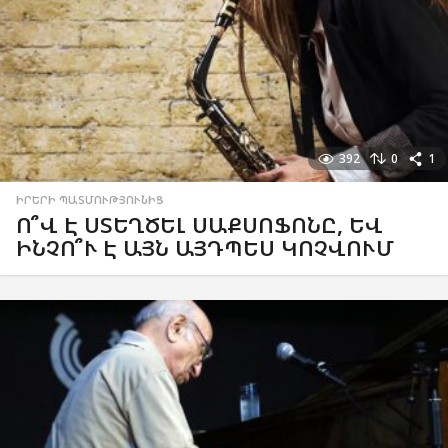
392
0
1
ԻՐԵՐԻ ՊԱՏՄՈՒԹՅՈՒՆԻՑ
Ո՞Վ Է ՍՏԵՂԾԵԼ ՍԱՔՍՈՖՈՆԸ, ԵՎ
ԻՆՉՈ՞Ւ Է ԱՅՆ ԱՅԴՊԵՍ ԿՈՉՎՈՒՄ