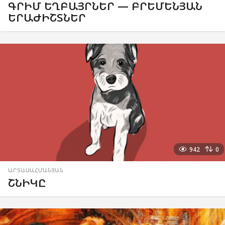
ԳՐԻՄ ԵՂԲԱՅՐՆԵՐ — ԲՐԵՄԵՆՅԱՆ
ԵՐԱԺԻՇՏՆԵՐ
942
0
ԱՐՏԱՍԱՀՄԱՆՅԱՆ
ՇՆԻԿԸ