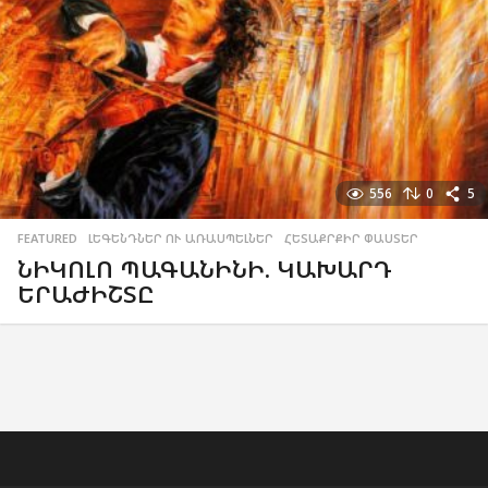
556
0
5
FEATURED
,
ԼԵԳԵՆԴՆԵՐ ՈՒ ԱՌԱՍՊԵԼՆԵՐ
,
ՀԵՏԱՔՐՔԻՐ ՓԱՍՏԵՐ
ՆԻԿՈԼՈ ՊԱԳԱՆԻՆԻ. ԿԱԽԱՐԴ
ԵՐԱԺԻՇՏԸ