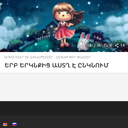
1.5k
0
14
ԼԵԳԵՆԴՆԵՐ ՈՒ ԱՌԱՍՊԵԼՆԵՐ
,
ՀԵՏԱՔՐՔԻՐ ՓԱՍՏԵՐ
ԵՐԲ ԵՐԿՆՔԻՑ ԱՍՏՂ Է ԸՆԿՆՈՒՄ