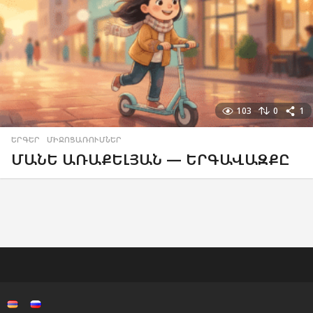
103
0
1
ԵՐԳԵՐ
,
ՄԻՋՈՑԱՌՈՒՄՆԵՐ
ՄԱՆԵ ԱՌԱՔԵԼՅԱՆ — ԵՐԳԱՎԱԶՔԸ