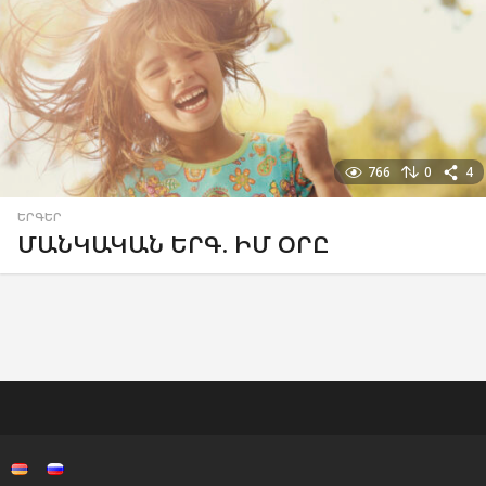
766
0
4
ԵՐԳԵՐ
ՄԱՆԿԱԿԱՆ ԵՐԳ. ԻՄ ՕՐԸ