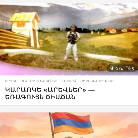
572
0
ԵՐԳԵՐ
,
ԿԱՐԱՈԿԵ ԱՐԵՒՆԵՐ
,
ՀԱՅԵՐԵՆ
,
ՄԻՋՈՑԱՌՈՒՄՆԵՐ
ԿԱՐԱՈԿԵ «ԱՐԵՎՆԵՐ» —
ԵՌԱԳՈՒՅՆ ԾԻԱԾԱՆ