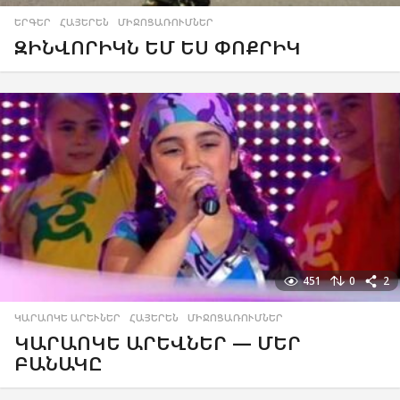
ԵՐԳԵՐ
,
ՀԱՅԵՐԵՆ
,
ՄԻՋՈՑԱՌՈՒՄՆԵՐ
ԶԻՆՎՈՐԻԿՆ ԵՄ ԵՍ ՓՈՔՐԻԿ
451
0
2
ԿԱՐԱՈԿԵ ԱՐԵՒՆԵՐ
,
ՀԱՅԵՐԵՆ
,
ՄԻՋՈՑԱՌՈՒՄՆԵՐ
ԿԱՐԱՈԿԵ ԱՐԵՎՆԵՐ — ՄԵՐ
ԲԱՆԱԿԸ