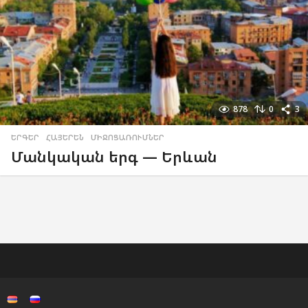
878
0
3
ԵՐԳԵՐ
,
ՀԱՅԵՐԵՆ
,
ՄԻՋՈՑԱՌՈՒՄՆԵՐ
Մանկական երգ — Երևան