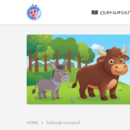
ՀԵՔԻԱԹՆԵ
HOME
երեխայի ուսուցում