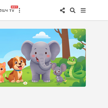
HOT
ԾԱԿ TV