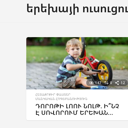
երեխայի ուսուցո
147
0
12
ՀԵՏԱՔՐՔԻՐ ՓԱՍՏԵՐ
,
ՄԱՆԿԱԿԱՆ ՀՈԳԵԲԱՆՈՒԹՅՈՒՆ
ԴՈՐՈԹԻ ԼՈՈՒ ՆՈԼԹ. Ի՞ՆՉ
Է ՍՈՎՈՐՈՒՄ ԵՐԵԽԱՆ…