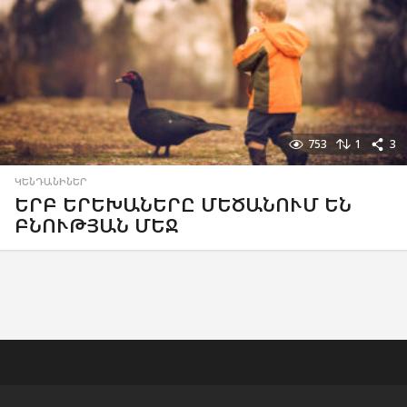
753
1
3
ԿԵՆԴԱՆԻՆԵՐ
ԵՐԲ ԵՐԵԽԱՆԵՐԸ ՄԵԾԱՆՈՒՄ ԵՆ
ԲՆՈՒԹՅԱՆ ՄԵՋ