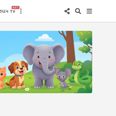
HOT
ԾԱԿ TV