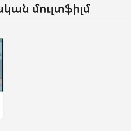
կան մուլտֆիլմ