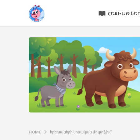
ՀԵՔԻԱԹՆԵ
HOME
երեխաների կրթական մուլտֆիլմ