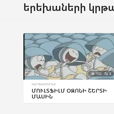
երեխաների կրթա
132
0
ԿԱՐՃԱՄԵՏՐԱԺ
ՄՈՒԼՏՖԻԼՄ ՕԶՈՆԻ ՇԵՐՏԻ
ՄԱՍԻՆ