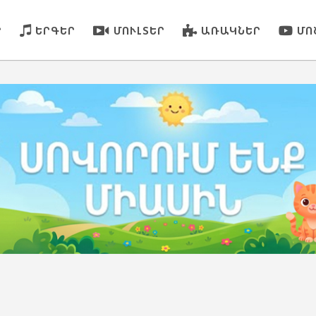
Ր
ԵՐԳԵՐ
ՄՈՒԼՏԵՐ
ԱՌԱԿՆԵՐ
ՄՈ