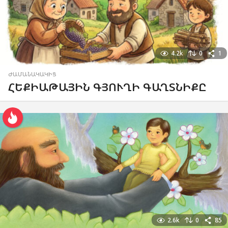
4.2k
0
1
ԺԱՄԱՆԱԿԱԿԻՑ
ՀԵՔԻԱԹԱՅԻՆ ԳՅՈՒՂԻ ԳԱՂՏՆԻՔԸ
2.6k
0
85