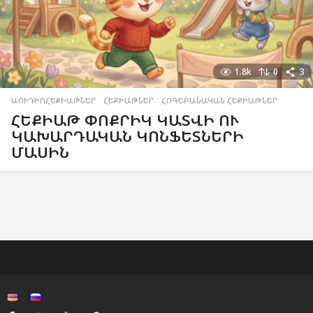
1.8k
0
3
ԱՈՒԴԻՈՀԵՔԻԱԹՆԵՐ
,
ՀԵՔԻԱԹՆԵՐ
,
ՀՈԳԵԲԱՆԱԿԱՆ ՀԵՔԻԱԹՆԵՐ
ՀԵՔԻԱԹ ՓՈՔՐԻԿ ԿԱՏՎԻ ՈՒ
ԿԱԽԱՐԴԱԿԱՆ ԿՈՆՖԵՏՆԵՐԻ
ՄԱՍԻՆ