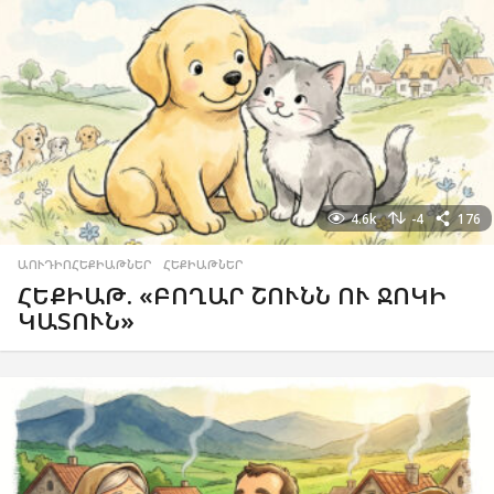
4.6k
-4
176
ԱՈՒԴԻՈՀԵՔԻԱԹՆԵՐ
,
ՀԵՔԻԱԹՆԵՐ
ՀԵՔԻԱԹ. «ԲՈՂԱՐ ՇՈՒՆՆ ՈՒ ՋՈԿԻ
ԿԱՏՈՒՆ»