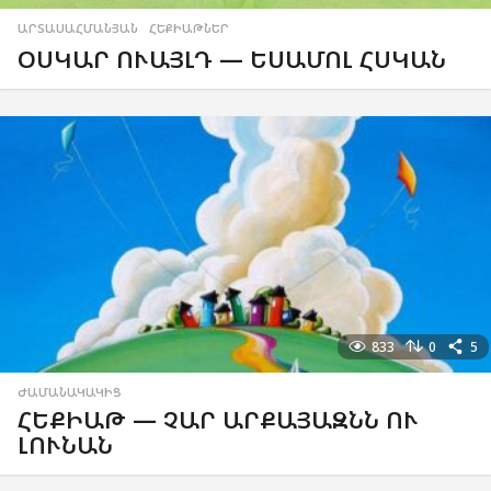
ԱՐՏԱՍԱՀՄԱՆՅԱՆ
,
ՀԵՔԻԱԹՆԵՐ
ՕՍԿԱՐ ՈՒԱՅԼԴ — ԵՍԱՄՈԼ ՀՍԿԱՆ
833
0
5
ԺԱՄԱՆԱԿԱԿԻՑ
ՀԵՔԻԱԹ — ՉԱՐ ԱՐՔԱՅԱԶՆՆ ՈՒ
ԼՈՒՆԱՆ