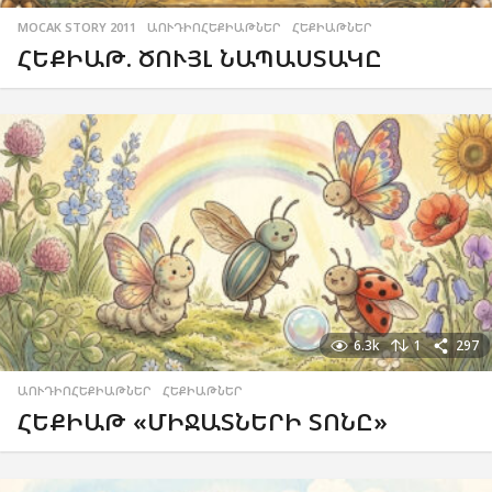
MOCAK STORY 2011
,
ԱՈՒԴԻՈՀԵՔԻԱԹՆԵՐ
,
ՀԵՔԻԱԹՆԵՐ
ՀԵՔԻԱԹ. ԾՈՒՅԼ ՆԱՊԱՍՏԱԿԸ
6.3k
1
297
ԱՈՒԴԻՈՀԵՔԻԱԹՆԵՐ
,
ՀԵՔԻԱԹՆԵՐ
ՀԵՔԻԱԹ «ՄԻՋԱՏՆԵՐԻ ՏՈՆԸ»