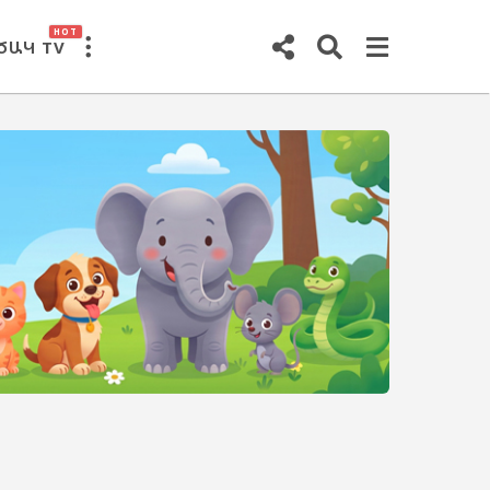
HOT
ԾԱԿ TV