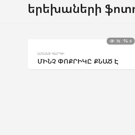
երեխաների ֆոտ
76
0
ԱՌԱՆՑ ԿԱՐԳԻ
ՄԻՆՉ ՓՈՔՐԻԿԸ ՔՆԱԾ Է