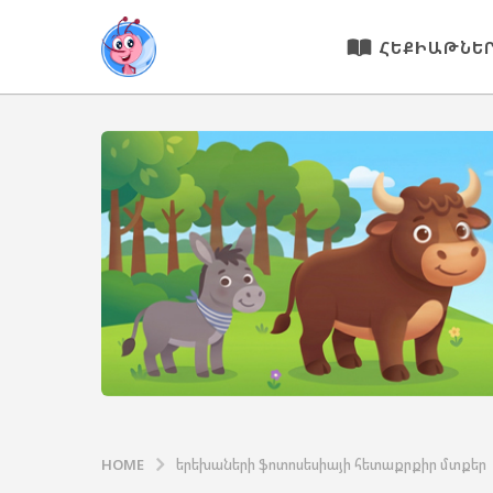
ՀԵՔԻԱԹՆԵ
HOME
երեխաների ֆոտոսեսիայի հետաքրքիր մտքեր