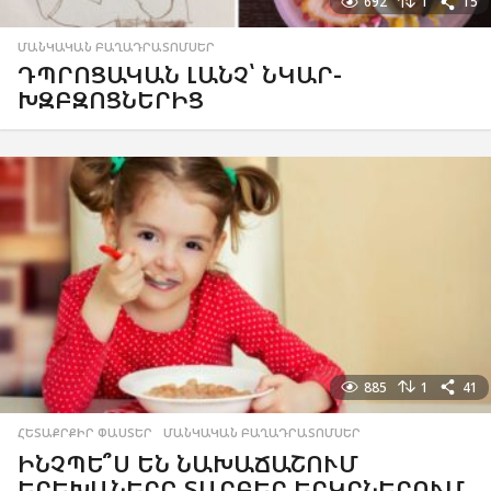
692
1
15
ՄԱՆԿԱԿԱՆ ԲԱՂԱԴՐԱՏՈՄՍԵՐ
ԴՊՐՈՑԱԿԱՆ ԼԱՆՉ՝ ՆԿԱՐ-
ԽԶԲԶՈՑՆԵՐԻՑ
885
1
41
ՀԵՏԱՔՐՔԻՐ ՓԱՍՏԵՐ
,
ՄԱՆԿԱԿԱՆ ԲԱՂԱԴՐԱՏՈՄՍԵՐ
ԻՆՉՊԵ՞Ս ԵՆ ՆԱԽԱՃԱՇՈՒՄ
ԵՐԵԽԱՆԵՐԸ ՏԱՐԲԵՐ ԵՐԿՐՆԵՐՈՒՄ