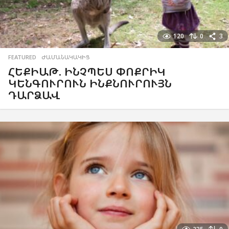
120
0
3
FEATURED
,
ԺԱՄԱՆԱԿԱԿԻՑ
ՀԵՔԻԱԹ. ԻՆՉՊԵՍ ՓՈՔՐԻԿ
ԿԵՆԳՈՒՐՈՒՆ ԻՆՔՆՈՒՐՈՒՅՆ
ԴԱՐՁԱՎ