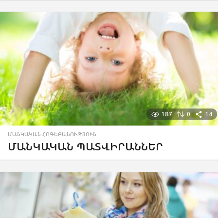
187
0
14
ՄԱՆԿԱԿԱՆ ՀՈԳԵԲԱՆՈՒԹՅՈՒՆ
ՄԱՆԿԱԿԱՆ ՊԱՏՎԻՐԱՆՆԵՐ