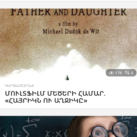
179
0
ԿԱՐՃԱՄԵՏՐԱԺ
ՄՈՒԼՏՖԻԼՄ ՄԵԾԵՐԻ ՀԱՄԱՐ.
«ՀԱՅՐԻԿՆ ՈՒ ԱՂՋԻԿԸ»