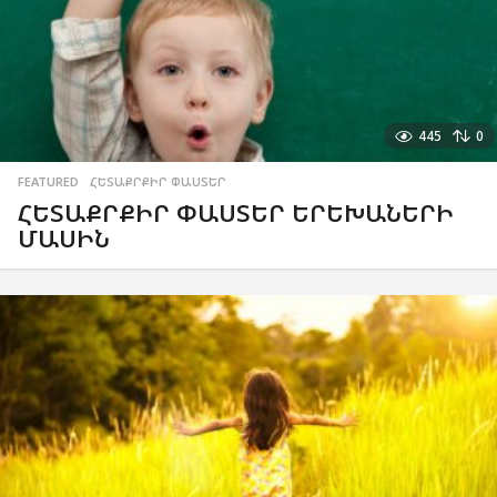
445
0
FEATURED
,
ՀԵՏԱՔՐՔԻՐ ՓԱՍՏԵՐ
ՀԵՏԱՔՐՔԻՐ ՓԱՍՏԵՐ ԵՐԵԽԱՆԵՐԻ
ՄԱՍԻՆ