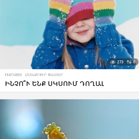
273
0
FEATURED
,
ՀԵՏԱՔՐՔԻՐ ՓԱՍՏԵՐ
ԻՆՉՈ՞Ւ ԵՆՔ ՍԿՍՈՒՄ ԴՈՂԱԼ