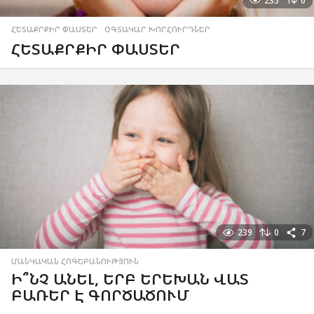
235
0
ՀԵՏԱՔՐՔԻՐ ՓԱՍՏԵՐ
,
ՕԳՏԱԿԱՐ ԽՈՐՀՈՒՐԴՆԵՐ
ՀԵՏԱՔՐՔԻՐ ՓԱՍՏԵՐ
239
0
7
ՄԱՆԿԱԿԱՆ ՀՈԳԵԲԱՆՈՒԹՅՈՒՆ
Ի՞ՆՉ ԱՆԵԼ, ԵՐԲ ԵՐԵԽԱՆ ՎԱՏ
ԲԱՌԵՐ Է ԳՈՐԾԱԾՈՒՄ