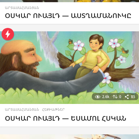
ԱՐՏԱՍԱՀՄԱՆՅԱՆ
ՕՍԿԱՐ ՈՒԱՅԼԴ — ԱՍՏՂԱՄԱՆՈՒԿԸ
2.6k
0
85
ԱՐՏԱՍԱՀՄԱՆՅԱՆ
,
ՀԵՔԻԱԹՆԵՐ
ՕՍԿԱՐ ՈՒԱՅԼԴ — ԵՍԱՄՈԼ ՀՍԿԱՆ