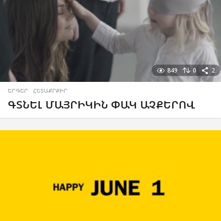
849
0
2
ԵՐԳԵՐ
,
ՀԵՏԱՔՐՔԻՐ
ԳՏՆԵԼ ՄԱՅՐԻԿԻՆ ՓԱԿ ԱՉՔԵՐՈՎ