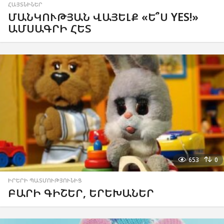
ՀԱՅՏՆԻՆԵՐ
ՄԱՆԿՈՒԹՅԱՆ ՎԱՅԵԼՔ «Ե՞Ս YES!»
ԱՄՍԱԳՐԻ ՀԵՏ
653
0
ԻՐԵՐԻ ՊԱՏՄՈՒԹՅՈՒՆԻՑ
ԲԱՐԻ ԳԻՇԵՐ, ԵՐԵԽԱՆԵՐ