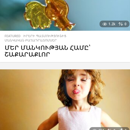
1.2k
0
FEATURED
,
ԻՐԵՐԻ ՊԱՏՄՈՒԹՅՈՒՆԻՑ
,
ՄԱՆԿԱԿԱՆ ԲԱՂԱԴՐԱՏՈՄՍԵՐ
ՄԵՐ ՄԱՆԿՈՒԹՅԱՆ ՀԱՄԸ՝
ՇԱՔԱՐԱՔԼՈՐ