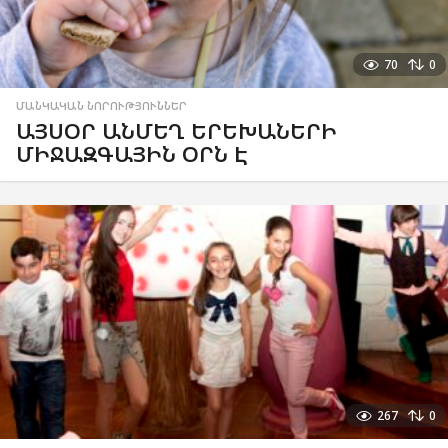
70
0
ՄԱՆԿԱԿԱՆ ՆՈՐՈՒԹՅՈՒՆՆԵՐ
ԱՅՍՕՐ ԱՆՄԵՂ ԵՐԵԽԱՆԵՐԻ
ՄԻՋԱԶԳԱՅԻՆ ՕՐՆ Է
267
0