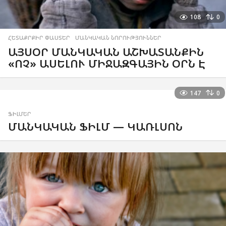
108
0
ՀԵՏԱՔՐՔԻՐ ՓԱՍՏԵՐ
,
ՄԱՆԿԱԿԱՆ ՆՈՐՈՒԹՅՈՒՆՆԵՐ
ԱՅՍՕՐ ՄԱՆԿԱԿԱՆ ԱՇԽԱՏԱՆՔԻՆ
«ՈՉ» ԱՍԵԼՈՒ ՄԻՋԱԶԳԱՅԻՆ ՕՐՆ Է
147
0
ՖԻԼՄԵՐ
ՄԱՆԿԱԿԱՆ ՖԻԼՄ — ԿԱՌԼՍՈՆ