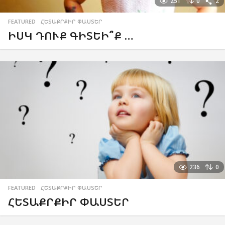
251
0
2
FEATURED
,
ՀԵՏԱՔՐՔԻՐ ՓԱՍՏԵՐ
ԻՍԿ ԴՈՒՔ ԳԻՏԵԻ՞Ք …
236
0
FEATURED
,
ՀԵՏԱՔՐՔԻՐ ՓԱՍՏԵՐ
ՀԵՏԱՔՐՔԻՐ ՓԱՍՏԵՐ