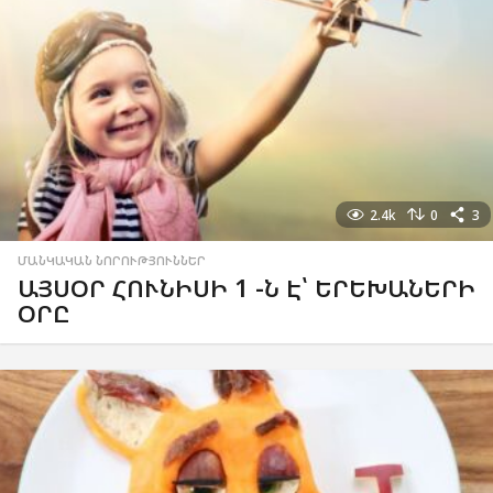
2.4k
0
3
ՄԱՆԿԱԿԱՆ ՆՈՐՈՒԹՅՈՒՆՆԵՐ
ԱՅՍՕՐ ՀՈՒՆԻՍԻ 1 -Ն Է՝ ԵՐԵԽԱՆԵՐԻ
ՕՐԸ