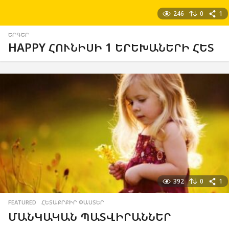
246
0
1
ԵՐԳԵՐ
HAPPY ՀՈՒՆԻՍԻ 1 ԵՐԵԽԱՆԵՐԻ ՀԵՏ
392
0
1
FEATURED
,
ՀԵՏԱՔՐՔԻՐ ՓԱՍՏԵՐ
ՄԱՆԿԱԿԱՆ ՊԱՏՎԻՐԱՆՆԵՐ