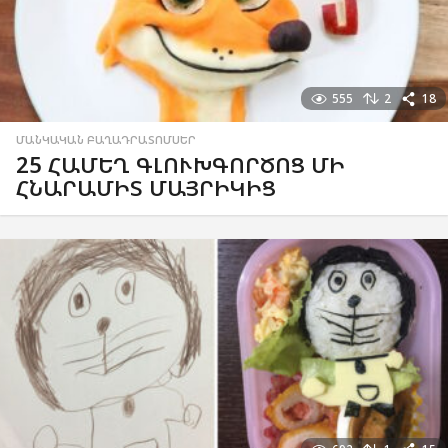
555
2
18
ՄԱՆԿԱԿԱՆ ԲԱՂԱԴՐԱՏՈՄՍԵՐ
25 ՀԱՄԵՂ ԳԼՈՒԽԳՈՐԾՈՑ ՄԻ
ՀՆԱՐԱՄԻՏ ՄԱՅՐԻԿԻՑ