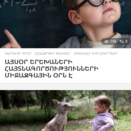
196
0
ԿԱՐԵՒՈՐ ՕՐԵՐ
,
ՀԵՏԱՔՐՔԻՐ ՓԱՍՏԵՐ
,
ՕԳՏԱԿԱՐ ԽՈՐՀՈՒՐԴՆԵՐ
ԱՅՍՕՐ ԵՐԵԽԱՆԵՐԻ
ՀԱՅՏՆԱԳՈՐԾՈՒԹՅՈՒՆՆԵՐԻ
ՄԻՋԱԶԳԱՅԻՆ ՕՐՆ Է