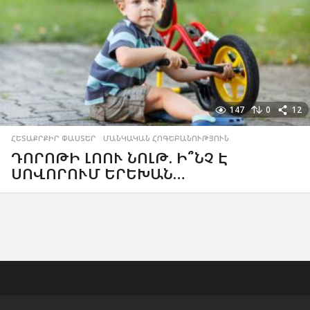
147
0
12
ՀԵՏԱՔՐՔԻՐ ՓԱՍՏԵՐ
,
ՄԱՆԿԱԿԱՆ ՀՈԳԵԲԱՆՈՒԹՅՈՒՆ
ԴՈՐՈԹԻ ԼՈՈՒ ՆՈԼԹ. Ի՞ՆՉ Է
ՍՈՎՈՐՈՒՄ ԵՐԵԽԱՆ…