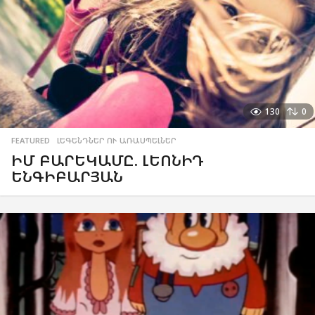
130
0
FEATURED
,
ԼԵԳԵՆԴՆԵՐ ՈՒ ԱՌԱՍՊԵԼՆԵՐ
ԻՄ ԲԱՐԵԿԱՄԸ. ԼԵՈՆԻԴ
ԵՆԳԻԲԱՐՅԱՆ