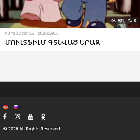
921
0
ԿԱՐՃԱՄԵՏՐԱԺ
,
ՀԱՅԿԱԿԱՆ
ՄՈՒԼՏՖԻԼՄ ԳՏՆՎԱԾ ԵՐԱԶ
© 2026 All Rights Reserved