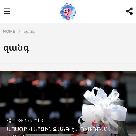
HOME
զանգ
զանգ
1
3.4k
0
ԱՅՍՕՐ ՎԵՐՋԻՆ ԶԱՆԳ Է… ՈՒՌՌՌԱ՜…