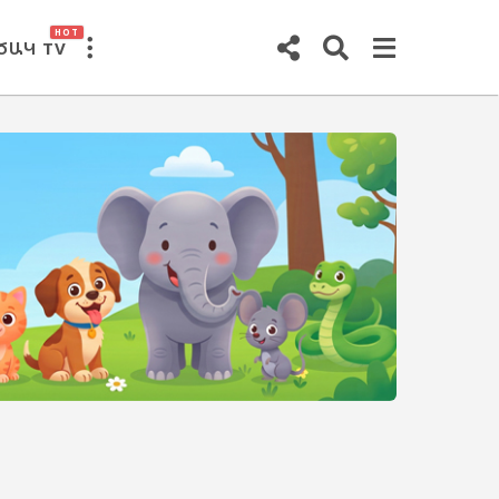
HOT
ԾԱԿ TV