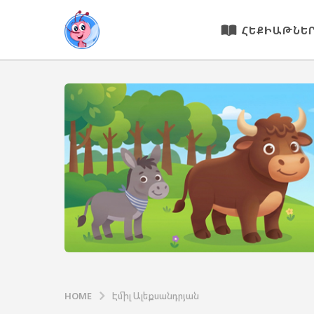
ՀԵՔԻԱԹՆԵ
HOME
Էմիլ Ալեքսանդրյան