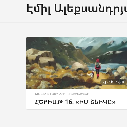
Էմիլ Ալեքսանդր
1k
0
MOCAK STORY 2011
,
ՀԵՔԻԱԹՆԵՐ
ՀԵՔԻԱԹ 16. «ԻՄ ՇՆԻԿԸ»