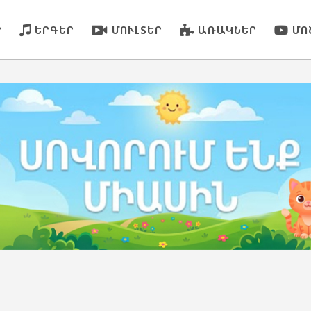
Ր
ԵՐԳԵՐ
ՄՈՒԼՏԵՐ
ԱՌԱԿՆԵՐ
ՄՈ