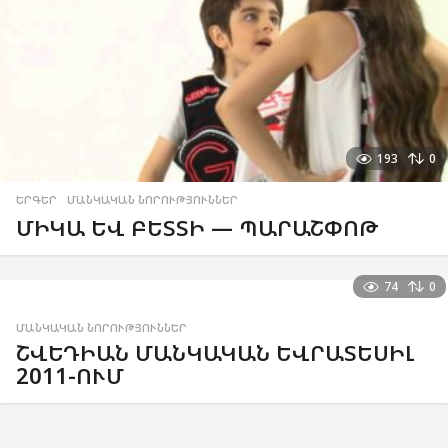
193
0
ԵՐԳԵՐ
,
ՄԱՆԿԱԿԱՆ ՆՈՐՈՒԹՅՈՒՆՆԵՐ
ՄԻԿԱ ԵՎ ԲԵՏՏԻ — ՊԱՐԱՇՓՈԹ
74
0
ՄԱՆԿԱԿԱՆ ՆՈՐՈՒԹՅՈՒՆՆԵՐ
ՇՎԵԴԻԱՆ ՄԱՆԿԱԿԱՆ ԵՎՐԱՏԵՍԻԼ
2011-ՈՒՄ