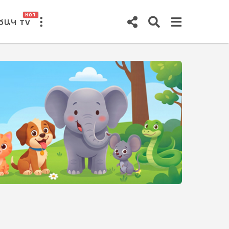
HOT
ԾԱԿ TV