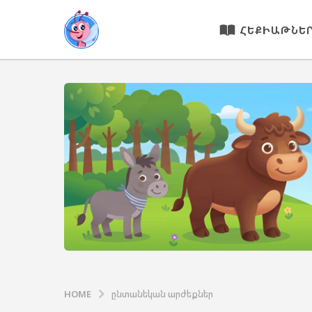
ՀԵՔԻԱԹՆԵ
HOME
ընտանեկան արժեքներ