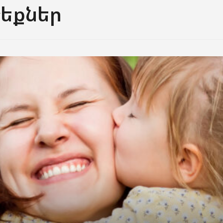
եքներ