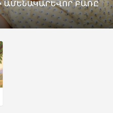
Ի ԱՄԵՆԱԿԱՐԵՎՈՐ ԲԱՌԸ