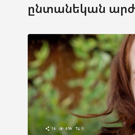
ընտանեկան արժ
16
4.9k
0