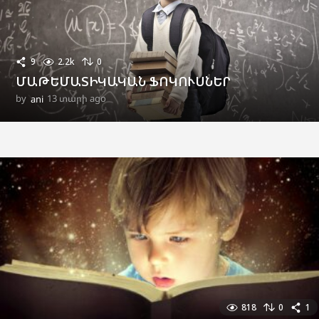
9
2.2k
0
ՄԱԹԵՄԱՏԻԿԱԿԱՆ ՖՈԿՈՒՍՆԵՐ
by
ani
13 տարի ago
1
1
տ
ա
ր
ի
a
g
o
818
0
1