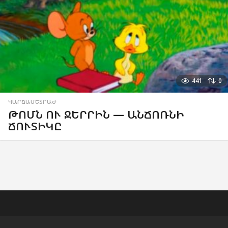
441
0
ԿԱՐՃԱՄԵՏՐԱԺ
ԹՈՄՆ ՈՒ ՋԵՐՐԻՆ — ԱՆՃՈՌՆԻ
ՃՈՒՏԻԿԸ