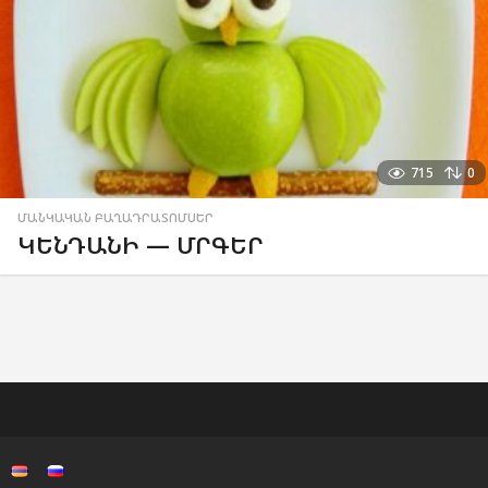
715
0
ՄԱՆԿԱԿԱՆ ԲԱՂԱԴՐԱՏՈՄՍԵՐ
ԿԵՆԴԱՆԻ — ՄՐԳԵՐ