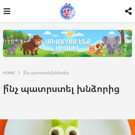
HOME
ի՞նչ պատրստել խնձորից
ի՞նչ պատրստել խնձորից