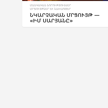
ՄԱՆԿԱԿԱՆ ՆՈՐՈՒԹՅՈՒՆՆԵՐ
,
ՄՐՑՈՒՅԹՆԵՐ ԵՒ ՆԱԽԱԳԾԵՐ
ՆԿԱՐՉԱԿԱՆ ՄՐՑՈՒՅԹ —
«ԻՄ ՍԱՐՅԱՆԸ»