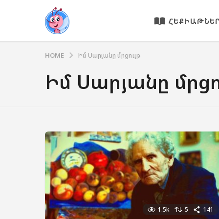
ՀԵՔԻԱԹՆԵ
HOME
Իմ Սարյանը մրցույթ
Իմ Սարյանը մրցո
1.5k
5
141