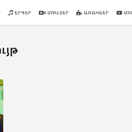
Ր
ԵՐԳԵՐ
ՄՈՒԼՏԵՐ
ԱՌԱԿՆԵՐ
ՄՈ
ւյթ