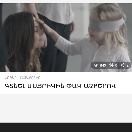
849
0
2
ԵՐԳԵՐ
,
ՀԵՏԱՔՐՔԻՐ
ԳՏՆԵԼ ՄԱՅՐԻԿԻՆ ՓԱԿ ԱՉՔԵՐՈՎ