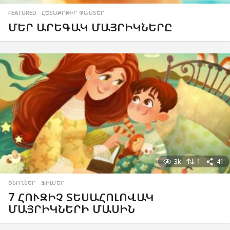
FEATURED
,
ՀԵՏԱՔՐՔԻՐ ՓԱՍՏԵՐ
ՄԵՐ ԱՐԵԳԱԿ ՄԱՅՐԻԿՆԵՐԸ
3k
1
41
ԾՆՈՂՆԵՐ
,
ՖԻԼՄԵՐ
7 ՀՈՒԶԻՉ ՏԵՍԱՀՈԼՈՎԱԿ
ՄԱՅՐԻԿՆԵՐԻ ՄԱՍԻՆ