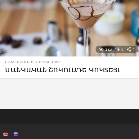
228
0
1
ՄԱՆԿԱԿԱՆ ԲԱՂԱԴՐԱՏՈՄՍԵՐ
ՄԱՆԿԱԿԱՆ ՇՈԿՈԼԱԴԵ ԿՈԿՏԵՅԼ