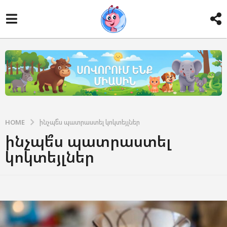
HOME
ինչպե՞ս պատրաստել կոկտեյլներ
ինչպե՞ս պատրաստել
կոկտեյլներ