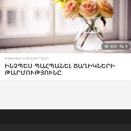
424
0
ՕԳՏԱԿԱՐ ԽՈՐՀՈՒՐԴՆԵՐ
ԻՆՉՊԵՍ ՊԱՀՊԱՆԵԼ ԾԱՂԻԿՆԵՐԻ
ԹԱՐՄՈՒԹՅՈՒՆԸ