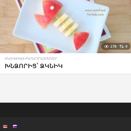
278
0
ՄԱՆԿԱԿԱՆ ԲԱՂԱԴՐԱՏՈՄՍԵՐ
ԽՆՁՈՐԻՑ՝ ՁԿՆԻԿ