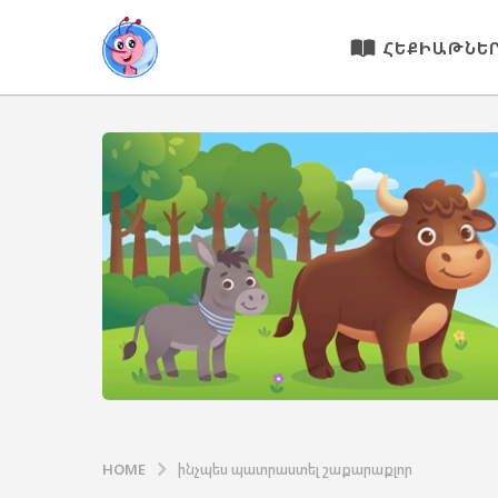
ՀԵՔԻԱԹՆԵ
HOME
ինչպես պատրաստել շաքարաքլոր