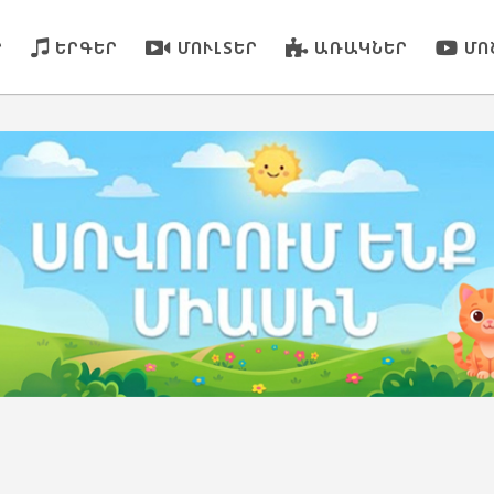
Ր
ԵՐԳԵՐ
ՄՈՒԼՏԵՐ
ԱՌԱԿՆԵՐ
ՄՈ