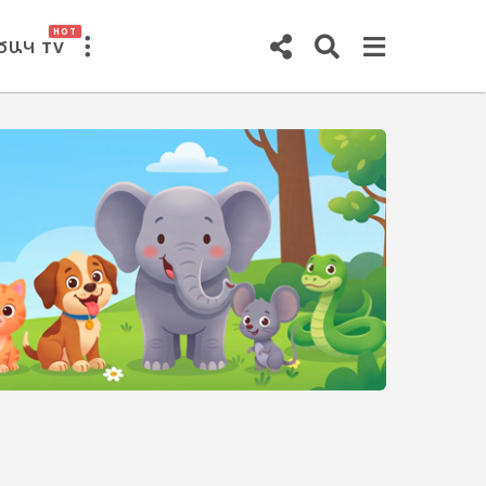
HOT
ԾԱԿ TV