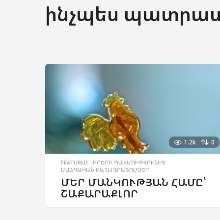
ինչպես պատրաս
1.2k
0
FEATURED
,
ԻՐԵՐԻ ՊԱՏՄՈՒԹՅՈՒՆԻՑ
,
ՄԱՆԿԱԿԱՆ ԲԱՂԱԴՐԱՏՈՄՍԵՐ
ՄԵՐ ՄԱՆԿՈՒԹՅԱՆ ՀԱՄԸ՝
ՇԱՔԱՐԱՔԼՈՐ