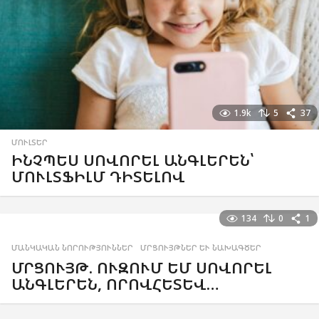
1.9k
5
37
ՄՈՒԼՏԵՐ
ԻՆՉՊԵՍ ՍՈՎՈՐԵԼ ԱՆԳԼԵՐԵՆ՝
ՄՈՒԼՏՖԻԼՄ ԴԻՏԵԼՈՎ
134
0
1
ՄԱՆԿԱԿԱՆ ՆՈՐՈՒԹՅՈՒՆՆԵՐ
,
ՄՐՑՈՒՅԹՆԵՐ ԵՒ ՆԱԽԱԳԾԵՐ
ՄՐՑՈՒՅԹ. ՈՒԶՈՒՄ ԵՄ ՍՈՎՈՐԵԼ
ԱՆԳԼԵՐԵՆ, ՈՐՈՎՀԵՏԵՎ…