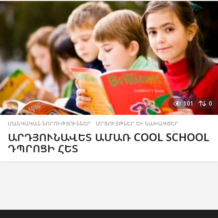
101
0
ՄԱՆԿԱԿԱՆ ՆՈՐՈՒԹՅՈՒՆՆԵՐ
,
ՄՐՑՈՒՅԹՆԵՐ ԵՒ ՆԱԽԱԳԾԵՐ
ԱՐԴՅՈՒՆԱՎԵՏ ԱՄԱՌ COOL SCHOOL
ԴՊՐՈՑԻ ՀԵՏ