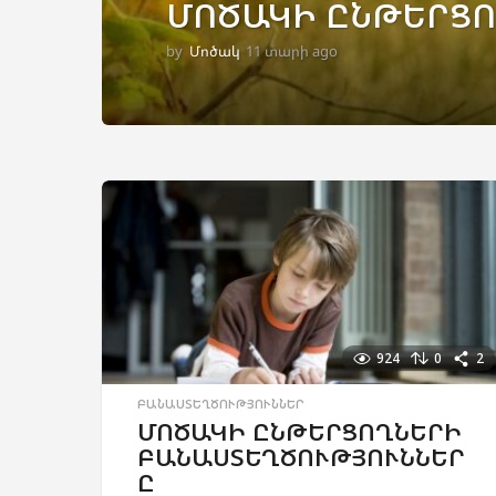
ՄՈԾԱԿԻ ԸՆԹԵՐՑՈ
by
Մոծակ
11 տարի ago
2
ա
մ
ի
ս
a
g
o
924
0
2
ԲԱՆԱՍՏԵՂԾՈՒԹՅՈՒՆՆԵՐ
ՄՈԾԱԿԻ ԸՆԹԵՐՑՈՂՆԵՐԻ
ԲԱՆԱՍՏԵՂԾՈՒԹՅՈՒՆՆԵՐ
Ը