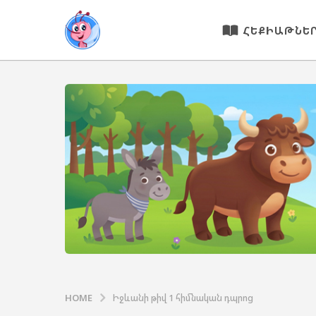
ՀԵՔԻԱԹՆԵ
HOME
Իջևանի թիվ 1 հիմնական դպրոց