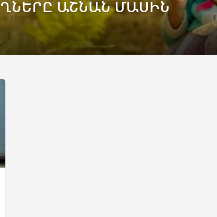
ՂՆԵՐԸ ԱՇՆԱՆ ՄԱՍԻՆ