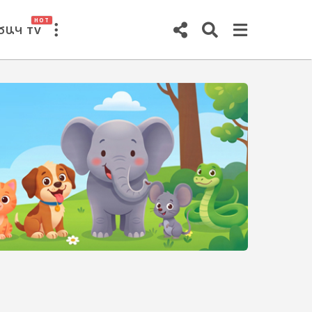
HOT
ԾԱԿ TV