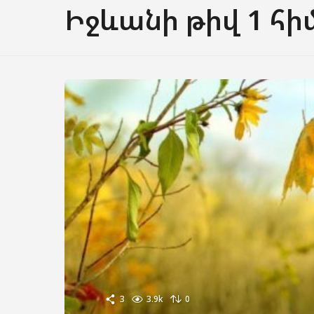
Իջևանի թիվ 1 հ
3
3.9k
0