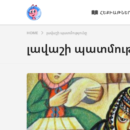
ՀԵՔԻԱԹՆԵ
HOME
լավաշի պատմությունը
լավաշի պատմութ