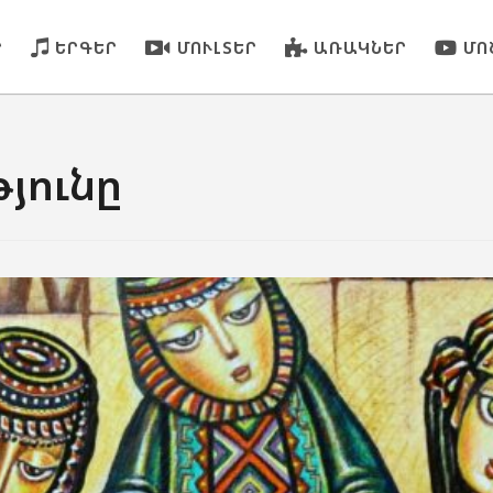
Ր
ԵՐԳԵՐ
ՄՈՒԼՏԵՐ
ԱՌԱԿՆԵՐ
ՄՈ
յունը