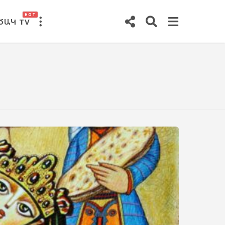
HOT
ԾԱԿ TV