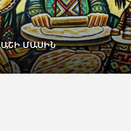
ՎԱՇԻ ՄԱՍԻՆ