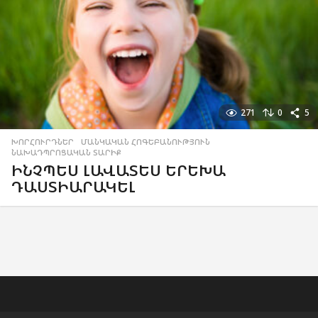
271
0
5
ԽՈՐՀՈՒՐԴՆԵՐ
,
ՄԱՆԿԱԿԱՆ ՀՈԳԵԲԱՆՈՒԹՅՈՒՆ
,
ՆԱԽԱԴՊՐՈՑԱԿԱՆ ՏԱՐԻՔ
ԻՆՉՊԵՍ ԼԱՎԱՏԵՍ ԵՐԵԽԱ
ԴԱՍՏԻԱՐԱԿԵԼ