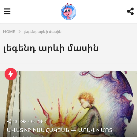
HOME
լեգենդ արևի մասին
լեգենդ արևի մասին
13
4.9k
0
ԱՎԵՏԻՔ ԻՍԱՀԱԿՅԱՆ — ԱՐԵՎԻ ՄՈՏ