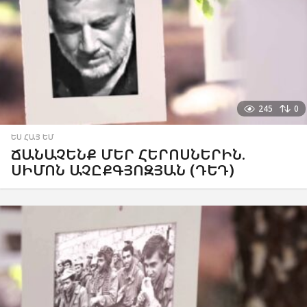
245
0
ԵՍ ՀԱՅ ԵՄ
ՃԱՆԱՉԵՆՔ ՄԵՐ ՀԵՐՈՍՆԵՐԻՆ.
ՍԻՄՈՆ ԱՉԸՔԳՅՈԶՅԱՆ (ԴԵԴ)