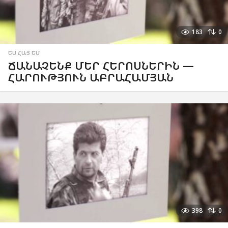
183
0
ԵՍ ՀԱՅ ԵՄ
ՃԱՆԱՉԵՆՔ ՄԵՐ ՀԵՐՈՍՆԵՐԻՆ —
ՀԱՐՈՒԹՅՈՒՆ ԱԲՐԱՀԱՄՅԱՆ
398
0