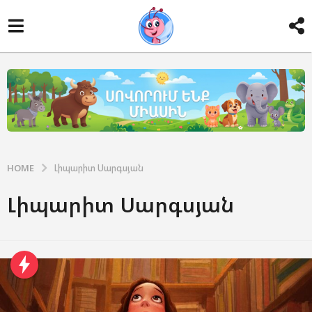
HOME
Լիպարիտ Սարգսյան
Լիպարիտ Սարգսյան