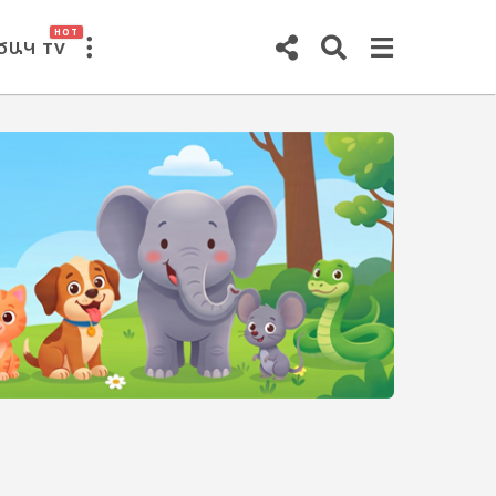
HOT
ԾԱԿ TV