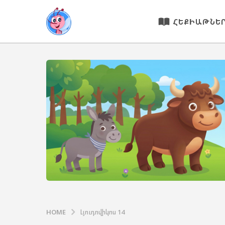
ՀԵՔԻԱԹՆԵ
HOME
Լյուդովիկոս 14