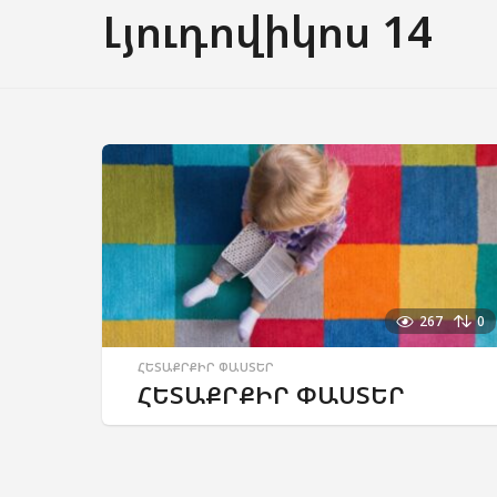
Լյուդովիկոս 14
267
0
ՀԵՏԱՔՐՔԻՐ ՓԱՍՏԵՐ
ՀԵՏԱՔՐՔԻՐ ՓԱՍՏԵՐ