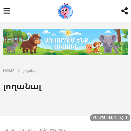
HOME
լողանալ
լողանալ
476
0
1
ԵՐԳԵՐ
,
ՀԱՅԵՐԵՆ
,
ՄԱՆԿԱՊԱՐՏԵԶ