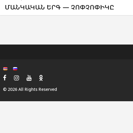
ՄԱՆԿԱԿԱՆ ԵՐԳ — ՉՈՓՉՈՓԻԿԸ
© 2026 All Rights Reserved