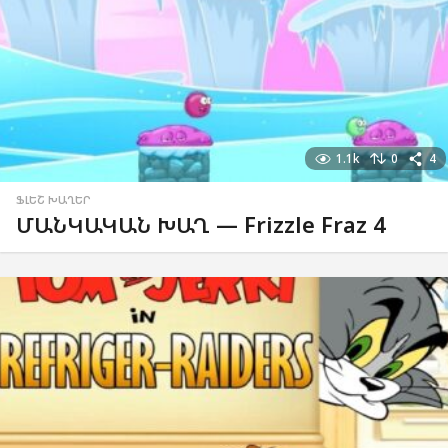
1.1k
0
4
ՖԼԵՇ ԽԱՂԵՐ
ՄԱՆԿԱԿԱՆ ԽԱՂ — Frizzle Fraz 4