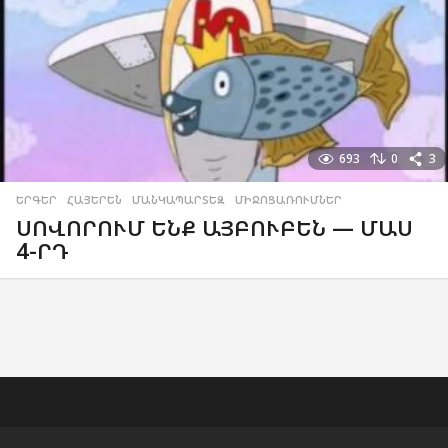
693
0
3
ԵՐԳԵՐ
,
ՀԱՅԵՐԵՆ
,
ՄԱՆԿԱՊԱՐՏԵԶ
,
ՄԻՋՈՑԱՌՈՒՄՆԵՐ
ՍՈՎՈՐՈՒՄ ԵՆՔ ԱՅԲՈՒԲԵՆ — ՄԱՍ
4-ՐԴ