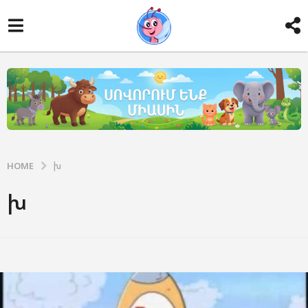
HOME
խ
խ