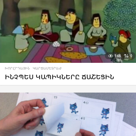
148
0
ԽՈՐՀՐԴԱՅԻՆ
,
ԿԱՐՃԱՄԵՏՐԱԺ
ԻՆՉՊԵՍ ԿԱՊԻԿՆԵՐԸ ՃԱՇԵՑԻՆ