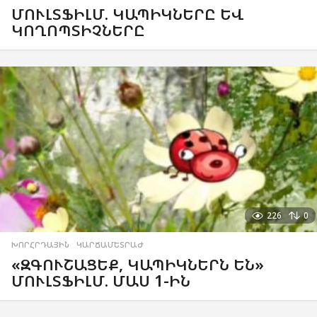
ՄՈՒԼՏՖԻԼՄ. ԿԱՊԻԿՆԵՐԸ ԵՎ
ԿՈՂՈՊՏԻՉՆԵՐԸ
226
0
ԽՈՐՀՐԴԱՅԻՆ
,
ԿԱՐՃԱՄԵՏՐԱԺ
«ԶԳՈՒՇԱՑԵՔ, ԿԱՊԻԿՆԵՐՆ ԵՆ»
ՄՈՒԼՏՖԻԼՄ. ՄԱՍ 1-ԻՆ