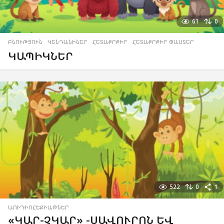
61
0
ԲՆՈՒԹՅՈՒՆ
,
ԿԵՆԴԱՆԻՆԵՐ
,
ՀԵՏԱՔՐՔԻՐ
,
ՀԵՏԱՔՐՔԻՐ ՓԱՍՏԵՐ
ԿԱՊԻԿՆԵՐ
522
0
1
ԱՈՒԴԻՈՀԵՔԻԱԹՆԵՐ
«ԿԱՐ-ՉԿԱՐ» -ՍԱՎՈՒՐՈՆ ԵՎ