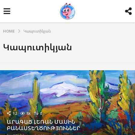
HOME
Կապուտիկյան
Կապուտիկյան
12
8k
0
ԱՐԱԳԱԾ ԼԵՌԱՆ ՄԱՍԻՆ
ԲԱՆԱՍՏԵՂԾՈՒԹՅՈՒՆՆԵՐ