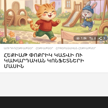
1.8k
0
3
ԱՈՒԴԻՈՀԵՔԻԱԹՆԵՐ
,
ՀԵՔԻԱԹՆԵՐ
,
ՀՈԳԵԲԱՆԱԿԱՆ ՀԵՔԻԱԹՆԵՐ
ՀԵՔԻԱԹ ՓՈՔՐԻԿ ԿԱՏՎԻ ՈՒ
ԿԱԽԱՐԴԱԿԱՆ ԿՈՆՖԵՏՆԵՐԻ
ՄԱՍԻՆ