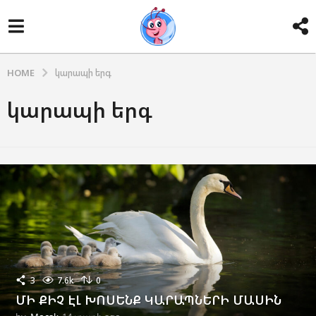
HOME
կարապի երգ
կարապի երգ
3
7.6k
0
ՄԻ ՔԻՉ ԷԼ ԽՈՍԵՆՔ ԿԱՐԱՊՆԵՐԻ ՄԱՍԻՆ