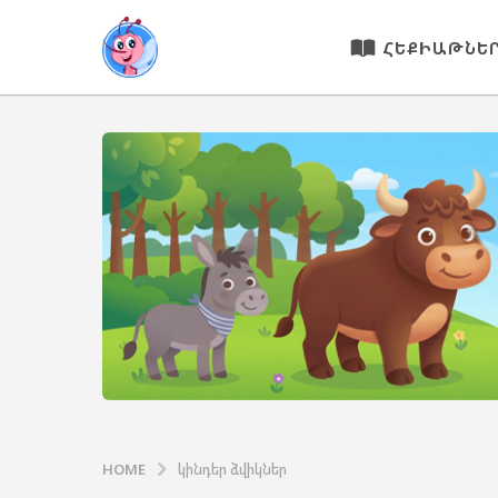
ՀԵՔԻԱԹՆԵ
HOME
կինդեր ձվիկներ