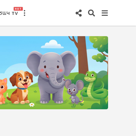
HOT
ԾԱԿ TV